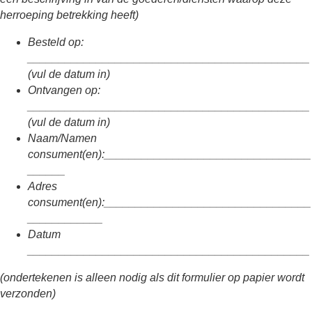
herroeping betrekking heeft)
Besteld op:
_____________________________________________
(vul de datum in)
Ontvangen op:
_____________________________________________
(vul de datum in)
Naam/Namen
consument(en):_________________________________
______
Adres
consument(en):_________________________________
____________
Datum
_____________________________________________
(ondertekenen is alleen nodig als dit formulier op papier wordt
verzonden)